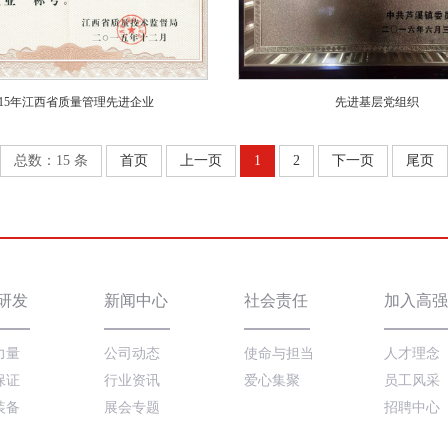
015年江西省质量管理先进企业
先进基层党组织
总数：15 条
首页
上一页
1
2
下一页
尾页
研发
新闻中心
社会责任
加入高强
力量
公司动态
使命与担当
人才理念
保证
行业资讯
爱心集聚
员工风采
装备
展会专题
招聘中心